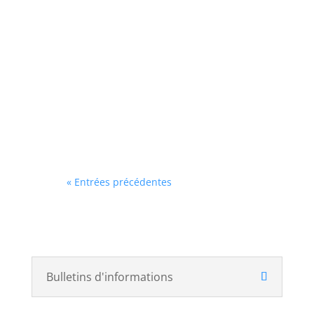
Communes Meuse Rognon situé
à Andelot-Blancheville, sous
l'autorité de la directrice de la
structure, vous assurerez
l’encadrement et la sécurité d’un
groupe d’enfant (0 à 6 ans).
Missions / conditions...
« Entrées précédentes
Bulletins d'informations