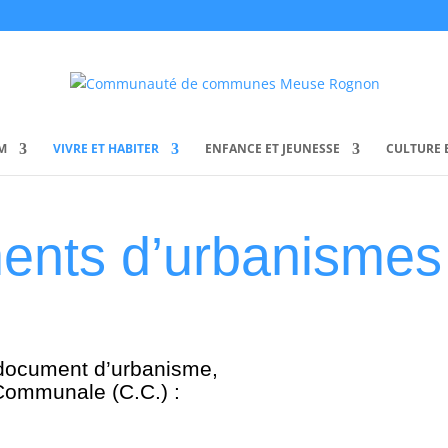
M
VIVRE ET HABITER
ENFANCE ET JEUNESSE
CULTURE E
ents d’urbanismes 
document d’urbanisme,
ommunale (C.C.) :