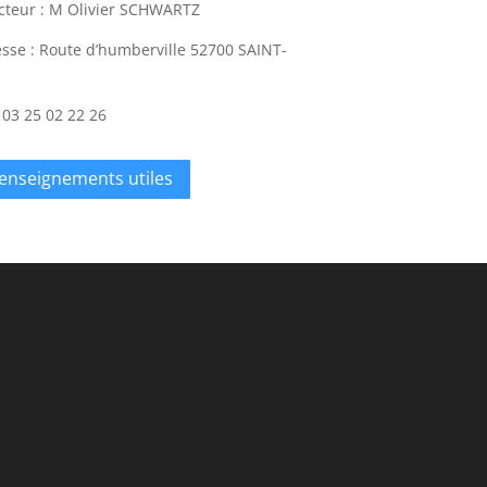
cteur : M Olivier SCHWARTZ
sse : Route d’humberville 52700 SAINT-
N
:
03 25 02 22 26
enseignements utiles