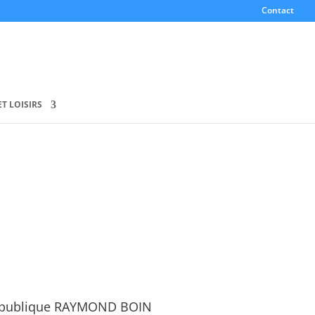
Contact
T LOISIRS
 votre Mairie
ats de transports.
 publique RAYMOND BOIN