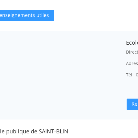
enseignements utiles
Ecol
Direc
Adres
Tél :
Re
le publique de SAINT-BLIN