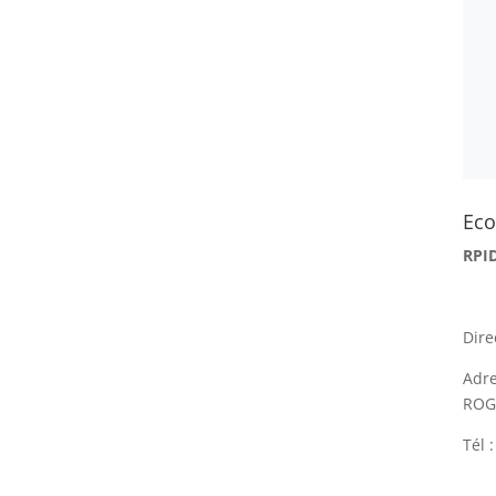
Eco
RPI
Dir
Adr
RO
Tél 