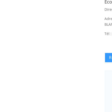
Eco
Dire
Adre
BLA
Tél 
R