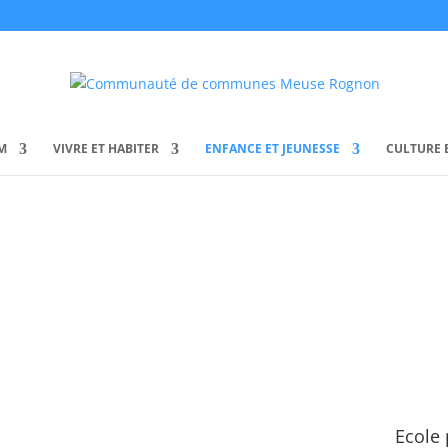
M
VIVRE ET HABITER
ENFANCE ET JEUNESSE
CULTURE E
criptions scolaire : renseignez vous auprès de
ts scolaires : Se renseigner auprès des syndic
Ecole