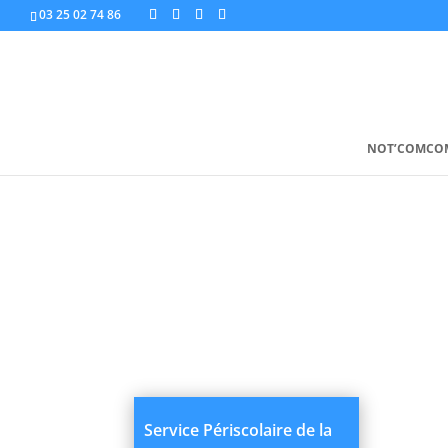
03 25 02 74 86
NOT’COMCO
Pour les ins
Pour les transpor
Service Périscolaire de la