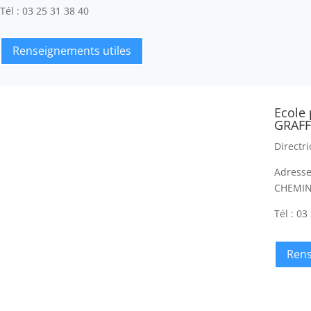
Tél :
03 25 31 38 40
Renseignements utiles
Ecole
GRAF
Directr
Adresse
CHEMI
Tél :
03 
Rens