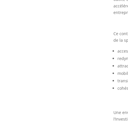
accélér
entrepr
Ce cont
de la sp
acces
redyn
attrac
mobil
trans
cohés
Une env
l’Invest