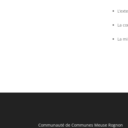
L’ext
La co
La mi
Communauté de Communes Meuse Rognon