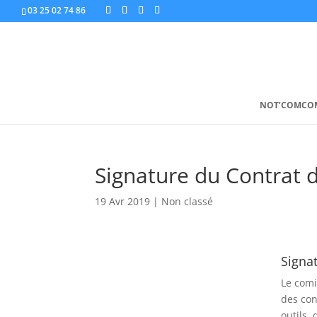
03 25 02 74 86
NOT’COMCO
Signature du Contrat d
19 Avr 2019
|
Non classé
Signat
Le comi
des con
outils,