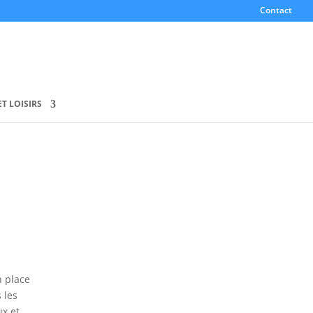
Contact
T LOISIRS
n place
 les
ux et