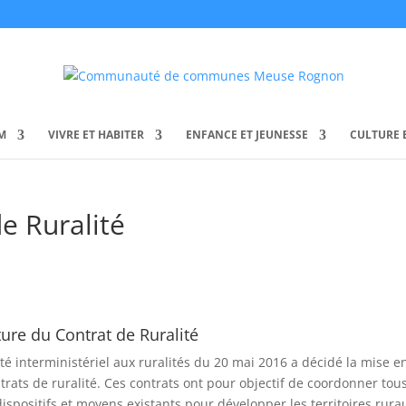
M
VIVRE ET HABITER
ENFANCE ET JEUNESSE
CULTURE E
e Ruralité
ure du Contrat de Ruralité
té interministériel aux ruralités du 20 mai 2016 a décidé la mise e
trats de ruralité. Ces contrats ont pour objectif de coordonner tous
 dispositifs et moyens existants pour développer les territoires rura