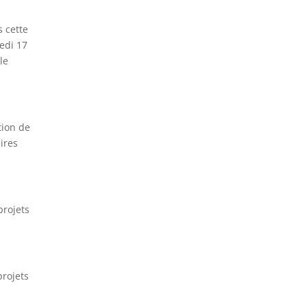
 cette
edi 17
le
tion de
aires
projets
projets