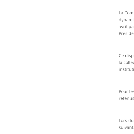
La Com
dynamiq
avril p
Préside
Ce disp
la coll
institu
Pour le
retenus
Lors du
suivant