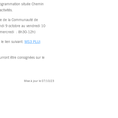
 programmation située Chemin
ctivités.
siège de la Communauté de
ndi 9 octobre au vendredi 10
, mercredi : 8h30-12h)
le lien suivant:
MS3 PLUi
urront être consignées sur le
Mise à jour le 07/10/23
Dernière mise à jour le 7 octobre 2023